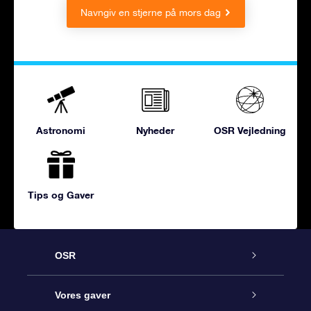
Navngiv en stjerne på mors dag
Astronomi
Nyheder
OSR Vejledning
Tips og Gaver
OSR
Kundeservice
Vores gaver