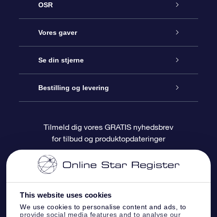
OSR
Kundeservice
Vores gaver
Kontakt os
Online Stjernegave
Se din stjerne
Bloggen
OSR Gavepakke
Star Register
Bestilling og levering
Oftest stillede spørgsmål
Superstjernegave
OSR Star Finder Appen
Kundelogin
Tilmeld dig vores GRATIS nyhedsbrev
for tilbud og produktopdateringer
Anmeldelser
OSR Gavekortet
Personliggjort Stjerneside
Betalingsinformation
Firmagaver
One Million Stars
Forsendelsesoplysninger
This website uses cookies
OSR Stjerne-pauseskærm
Returpolitik
We use cookies to personalise content and ads, to
provide social media features and to analyse our