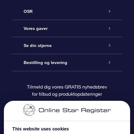
OSR
Kundeservice
Vores gaver
Kontakt os
Online Stjernegave
Se din stjerne
Bloggen
OSR Gavepakke
Star Register
Bestilling og levering
Oftest stillede spørgsmål
Superstjernegave
OSR Star Finder Appen
Kundelogin
Tilmeld dig vores GRATIS nyhedsbrev
for tilbud og produktopdateringer
Anmeldelser
OSR Gavekortet
Personliggjort Stjerneside
Betalingsinformation
Firmagaver
One Million Stars
Forsendelsesoplysninger
This website uses cookies
OSR Stjerne-pauseskærm
Returpolitik