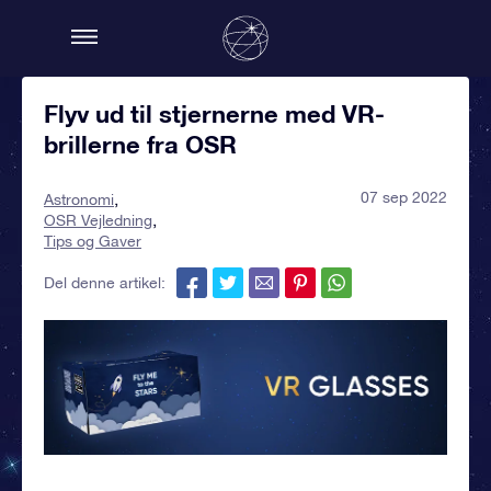
Flyv ud til stjernerne med VR-
brillerne fra OSR
07 sep 2022
Astronomi
OSR Vejledning
Tips og Gaver
Del denne artikel: