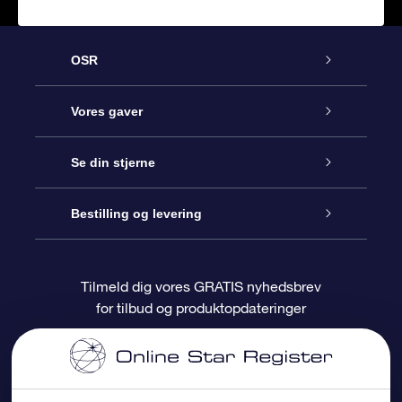
OSR
Kundeservice
Vores gaver
Kontakt os
Online Stjernegave
Se din stjerne
Bloggen
OSR Gavepakke
Star Register
Bestilling og levering
Oftest stillede spørgsmål
Superstjernegave
OSR Star Finder Appen
Kundelogin
Tilmeld dig vores GRATIS nyhedsbrev
for tilbud og produktopdateringer
Anmeldelser
OSR Gavekortet
Personliggjort Stjerneside
Betalingsinformation
Firmagaver
One Million Stars
Forsendelsesoplysninger