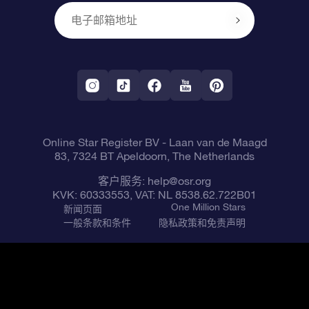
个性化的Star Page
评论
OSR 礼物卡
付款信息
One Million Stars
公司礼品
配送信息
OSR Starsaver
退货政策&撤销权
带我飞向星星 VR 应用程序
个星座
Online Star Register BV
- Laan van de Maagd
83, 7324 BT Apeldoorn, The Netherlands
客户服务:
help@osr.org
KVK: 60333553, VAT: NL 8538.62.722B01
One Million Stars
新闻页面
一般条款和条件
隐私政策和免责声明