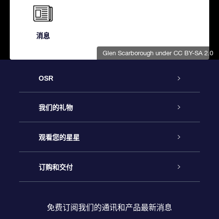
消息
Glen Scarborough
under CC BY-SA 2.0
OSR
客户服务
我们的礼物
联系我们
Online Star礼物
观看您的星星
Online Star Register
博客
OSR 礼物包
订购和交付
OSR Star Finder App
常见问题解答
Super Star礼物
客户登录
免费订阅我们的通讯和产品最新消息