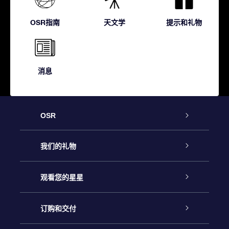
OSR指南
天文学
提示和礼物
消息
OSR
客户服务
我们的礼物
联系我们
Online Star礼物
观看您的星星
Online Star Register
博客
OSR 礼物包
订购和交付