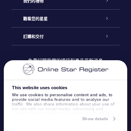
客戶服務
我們的禮物
聯繫我們
Online Star禮物
觀看您的星星
博客
OSR禮物包
星星注册
訂購和交付
OSR Star Finder App
常見問題解答
Super Star 禮物
客戶登錄
免費訂閱我們的通訊和產品最新消息
個性化的Star Page
評論
OSR 禮物卡
付款資訊
One Million Stars
This website uses cookies
公司禮品
配送信息
We use cookies to personalise content and ads, to
provide social media features and to analyse our
OSR Starsaver
traffic. We also share information about your use of
退貨政策
our site with our social media, advertising and
analytics partners who may combine it with other
information that you’ve provided to them or that
Show details
帶我飛向星星 VR 應用程序
they’ve collected from your use of their services.
個星座
Online Star Register BV
- Laan van de Maagd