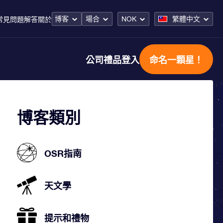
博客
場合
NOK
繁體中文
常見問題解答
關於
公司禮品
登入
命名一顆星！
博客類別
OSR指南
天文學
提示和禮物