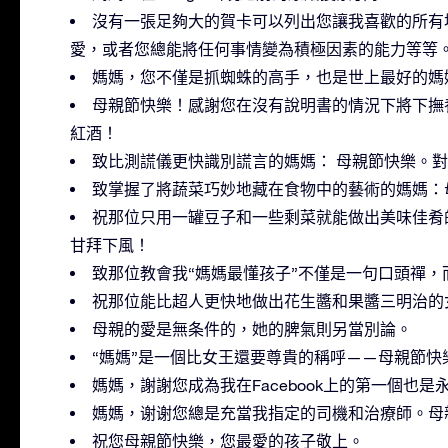
沒有一張足夠大的賀卡可以列出您讓我喜歡的所有地
愛，或者您總能將任何事情變為積極因素的能力等等
媽媽，您不僅是抓蜘蛛的高手，也是世上最好的媽
母親節快樂！感謝您在沒有說明書的情況下將下撫
紅酒！
致比測謊儀更快識別謊言的媽媽： 母親節快樂。
致掌握了將蔬菜巧妙地藏在食物中的藝術的媽媽：
祝那位只用一罐豆子和一些剩菜就能做出美味佳肴
甘拜下風！
致那位教會我“媽媽最懂孩子”不僅是一句口頭禪
祝那位能比超人更快地做出花生醬和果醬三明治的
母親的愛是無条件的，她的脾氣則另當別論。
“媽媽”是一個比女王還要尊貴的稱呼——母親節快
媽媽，謝謝您成為我在Facebook上的第一個也
媽媽，谢谢您總是充當我指定的司機和治療師。母
祝您母親節快樂，您最愛的孩子敬上。