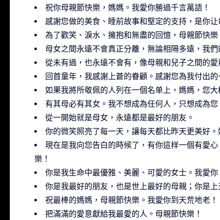
祝你母親節快樂，媽媽。我愛你勝過千言萬語！
感謝您做的美食、睡前故事和堅定的支持，是你让
為了歡笑、淚水、擁抱和無盡的回憶，母親節快樂
母女之間永遠不會真正分離，無論相隔多遠，我們
從未有過，也永遠不會有，像母親和兒子之間的愛
回首童年，我感謝上蒼的眷顧。感謝您為我付出的
如果我將所敬佩的人列在一個名单上，媽媽，您大
有其母必有其女。我不想成為任何人，只想成為您
從一開始就是母女，永遠都是最好的朋友。
你的微笑照亮了每一天，讓每天都比昨天更美好。
現在是我向您告白的時候了，有你這样一個有愛心
樂！
你是我生命中最優雅、美麗、可愛的女士。我愛你
你是我最好的朋友，也是世上最好的母親；你是上
祝最棒的媽媽，母親節快樂。我愛你到天荒地老！
把滿滿的愛意獻給我最愛的人。母親節快樂！