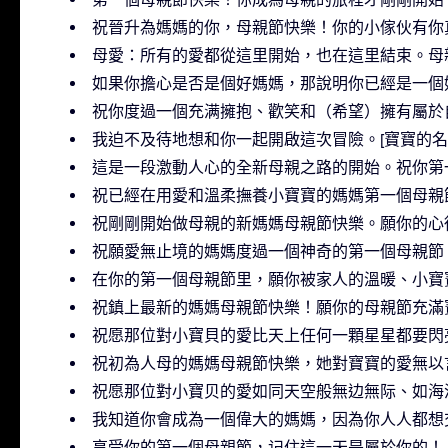
祝晉升為媽媽的你，母親節快樂！你的小傢伙有你
母愛：所有的愛都從這里開始，也在這里結束。母
如果你擔心是否是個好媽媽，那說明你已經是一個
祝你度過一個充满擁抱、歡笑和（希望）擁有屬於
我迫不及待地想和你一起開啟這次冒險。[寶寶的名
這是一段激動人心的全新母親之路的開始。祝你第
祝已經在用愛和溫柔撫養小寶寶的媽媽第一個母親
祝剛剛開始做母親的新媽媽母親節快樂。願你的心
祝願愛無止境的媽媽度過一個神奇的第一個母親節
在你的第一個母親節里，願你被家人的溫暖、小寶
祝鎮上最新的媽媽母親節快樂！願你的母親節充滿
祝愿那位對小寶貝的愛比天上任何一顆星星都要閃
祝初為人母的媽媽母親節快樂，她對寶寶的愛無以
祝愿那位對小寶贝的愛如同天空般無边無际、如海
我知道你會成為一個偉大的媽媽，因為你人人都想
享受你的第一個母親節，记住這一天是屬於你的！