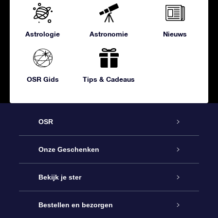
Astrologie
Astronomie
Nieuws
OSR Gids
Tips & Cadeaus
OSR
Service
Onze Geschenken
Contact
Online Star Gift
Bekijk je ster
Blog
OSR Cadeaupakket
Sterrenregister
Bestellen en bezorgen