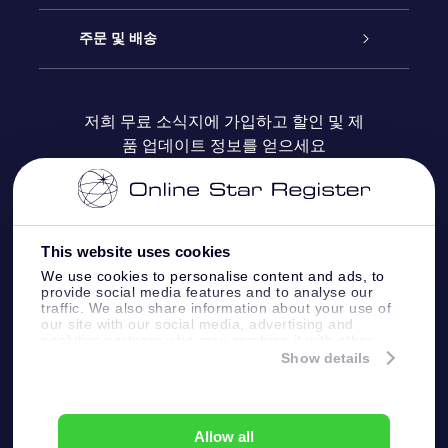
블로그
OSR 선물 팩
Star Register
주문 및 배송
자주 묻는 질문들
OSR Star Finder 앱
Super Star Gift
고객 로그인
저희 무료 소식지에 가입하고 할인 및 제
품 업데이트 정보를 얻으세요
OSR 상품권
후기
맞춤 별 페이지
결제 정보
기업 선물
One Million Stars
배송 정보
This website uses cookies
OSR 스타세이버
환불 정책
We use cookies to personalise content and ads, to
provide social media features and to analyse our
traffic. We also share information about your use of
Fly me to the stars VR 앱
our site with our social media, advertising and
별자리
analytics partners who may combine it with other
information that you’ve provided to them or that
Show details
they’ve collected from your use of their services.
Online Star Register BV
- Laan van de Maagd
83, 7324 BT Apeldoorn, The Netherlands
고객 서비스:
help@osr.org
Allow all