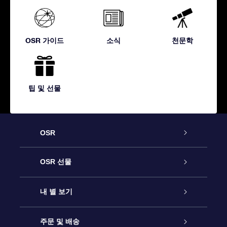
OSR 가이드
소식
천문학
팁 및 선물
OSR
고객 서비스
OSR 선물
연락처
온라인 별 선물
내 별 보기
블로그
OSR 선물 팩
Star Register
주문 및 배송