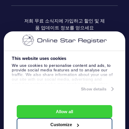
자주 묻는 질문들
OSR Star Finder 앱
Super Star Gift
고객 로그인
저희 무료 소식지에 가입하고 할인 및 제
품 업데이트 정보를 얻으세요
OSR 상품권
후기
맞춤 별 페이지
결제 정보
기업 선물
One Million Stars
배송 정보
This website uses cookies
OSR 스타세이버
환불 정책
We use cookies to personalise content and ads, to
provide social media features and to analyse our
traffic. We also share information about your use of
Fly me to the stars VR 앱
our site with our social media, advertising and
별자리
analytics partners who may combine it with other
information that you’ve provided to them or that
Show details
they’ve collected from your use of their services.
Online Star Register BV
- Laan van de Maagd
83, 7324 BT Apeldoorn, The Netherlands
고객 서비스:
help@osr.org
Allow all
KVK: 60333553, VAT: NL 8538.62.722B01
プレスページ
One Million Stars
Customize
일반 사용 약관
개인정보보호 정책