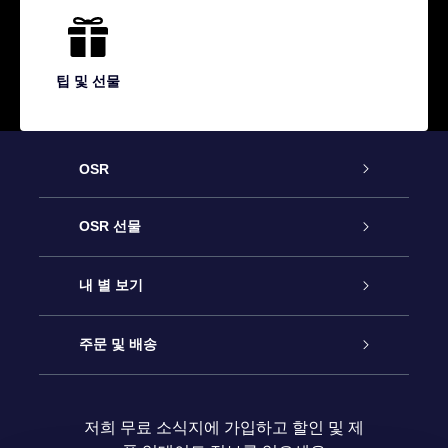
팁 및 선물
OSR
고객 서비스
OSR 선물
연락처
온라인 별 선물
내 별 보기
블로그
OSR 선물 팩
Star Register
주문 및 배송
자주 묻는 질문들
OSR Star Finder 앱
Super Star Gift
고객 로그인
저희 무료 소식지에 가입하고 할인 및 제