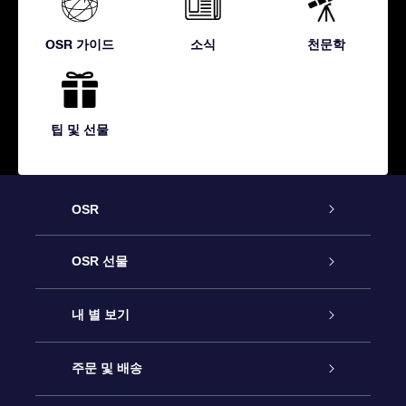
OSR 가이드
소식
천문학
팁 및 선물
OSR
고객 서비스
OSR 선물
연락처
온라인 별 선물
내 별 보기
블로그
OSR 선물 팩
Star Register
주문 및 배송