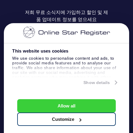
자주 묻는 질문들
OSR Star Finder 앱
Super Star Gift
고객 로그인
저희 무료 소식지에 가입하고 할인 및 제
품 업데이트 정보를 얻으세요
OSR 상품권
후기
맞춤 별 페이지
결제 정보
기업 선물
One Million Stars
배송 정보
This website uses cookies
OSR 스타세이버
환불 정책
We use cookies to personalise content and ads, to
provide social media features and to analyse our
traffic. We also share information about your use of
Fly me to the stars VR 앱
our site with our social media, advertising and
별자리
analytics partners who may combine it with other
information that you’ve provided to them or that
Show details
they’ve collected from your use of their services.
Online Star Register BV
- Laan van de Maagd
83, 7324 BT Apeldoorn, The Netherlands
고객 서비스:
help@osr.org
Allow all
KVK: 60333553, VAT: NL 8538.62.722B01
プレスページ
One Million Stars
Customize
일반 사용 약관
개인정보보호 정책
및 면책 조항