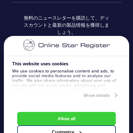
よくあるご質問
Super Star Gift
OSR Star Finderアプリ
カスタマーログイン
無料のニュースレターを購読して、ディ
スカウントと最新の製品情報を獲得しま
OSR ギフトカード
レビュー
カスタマイズされたStar Page
お支払いに関する情報
しょう。
法人ギフト
One Million Stars
配送に関する情報
OSR Starsaver
返品ポリシ
This website uses cookies
We use cookies to personalise content and ads, to
provide social media features and to analyse our
星間飛行VRアプリ
星座
traffic. We also share information about your use of
our site with our social media, advertising and
analytics partners who may combine it with other
information that you’ve provided to them or that
Show details
they’ve collected from your use of their services.
Online Star Register BV
- Laan van de Maagd
83, 7324 BT Apeldoorn, The Netherlands
カスタマーサービス:
help@osr.org
Allow all
KVK: 60333553, VAT: NL 8538.62.722B01
プレスページ
One Million Stars
Customize