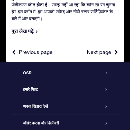
पंजीकरण कोड होता है। समझ नहीं आ रहा कि कौन सा रंग चुनना
है? इस ब्लॉग में, हम आपको सफ़ेद और नीले स्टार सर्टिफ़िकेट के
बारे में और बताएंगे।
पूरा लेख पढ़ें
Previous page
Next page
OSR
ग्राहक सेवा
हमारे गिफ़्ट
हमसे संपर्क करें
ऑनलाइन स्टार गिफ़्ट
अपना सितारा देखें
ब्लॉग
OSR गिफ़्ट पैक
स्टार रजिस्टर
ऑर्डर करना और डिलीवरी