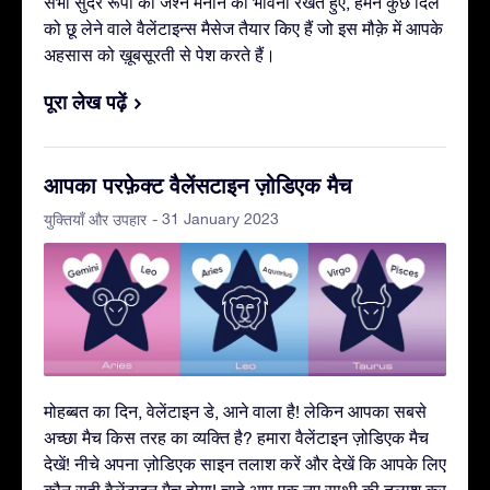
सभी सुंदर रूपों का जश्न मनाने की भावना रखते हुए, हमने कुछ दिल
को छू लेने वाले वैलेंटाइन्स मैसेज तैयार किए हैं जो इस मौक़े में आपके
अहसास को ख़ूबसूरती से पेश करते हैं।
पूरा लेख पढ़ें
आपका परफ़ेक्ट वैलेंसटाइन ज़ोडिएक मैच
- 31 January 2023
युक्तियाँ और उपहार
मोहब्बत का दिन, वेलेंटाइन डे, आने वाला है! लेकिन आपका सबसे
अच्छा मैच किस तरह का व्यक्ति है? हमारा वैलेंटाइन ज़ोडिएक मैच
देखें! नीचे अपना ज़ोडिएक साइन तलाश करें और देखें कि आपके लिए
कौन सही वैलेंटाइन मैच होगा! चाहे आप एक नए साथी की तलाश कर