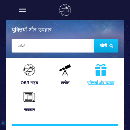
युक्तियाँ और उपहार
खोजें
OSR गाइड
खगोल
युक्तियाँ और उपहार
समाचार