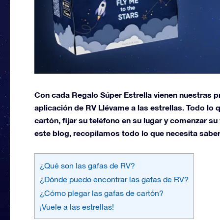
Con cada Regalo Súper Estrella vienen nuestras pr
aplicación de RV Llévame a las estrellas. Todo lo 
cartón, fijar su teléfono en su lugar y comenzar su 
este blog, recopilamos todo lo que necesita saber
¿Qué son las gafas de RV?
¿Dónde puedo encontrar las gafas de RV?
¿Cómo plegar las gafas de cartón?
¡Vuele a las estrellas!