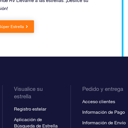
ónde RV Llévame a las estrellas. ¡Deslice su
ión!
Súper Estrella
Visualice su
Pedido y entrega
estrella
Acceso clientes
Registro estelar
Información de Pago
Aplicación de
Información de Envío
Búsqueda de Estrella