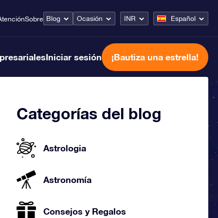
Blog
Ocasión
INR
Español
Atención
Sobre
presariales
Iniciar sesión
¡Bautiza una estrella!
Categorías del blog
Astrologia
Astronomía
Consejos y Regalos