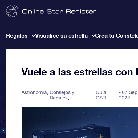
Regalos
Visualice su estrella
Crea tu Constel
Vuele a las estrellas co
Astronomía
Consejos y
Guía
07 Sep
Regalos
OSR
2022