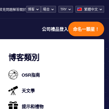
博客
場合
TRY
繁體中文
常見問題解答
關於
公司禮品
登入
命名一顆星！
博客類別
OSR指南
天文學
提示和禮物