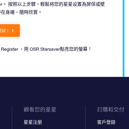
saver。 按照以上步驟，輕鬆将您的星星设置為屏保或壁
星星帶在身邊，隨時欣賞。
試試！
ar Register ，用 OSR Starsaver點亮您的螢幕！
觀看您的星星
訂購和交付
星星注册
客戶登錄