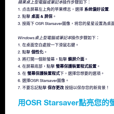
蘋果桌上型電腦或筆記本
操作步驟如下：
系统偏好设置
1. 点击屏幕左上角的苹果標志，選擇
.
桌面 & 屏保
2. 點擊
。
3. 按兩下 OSR Starsaver圖像，将您的星星设置為
Windows桌上型電腦或筆記本
操作步驟如下：
1. 在桌面空白處按一下滑鼠右鍵。
個性化
2. 點擊
。
鎖屏介面
3. 將打開一個新螢幕。點擊
。
螢幕保護裝置程式設置
4. 在屏幕底部，點擊
。
螢幕保護裝置程式
5. 在
下，選擇您想要的選項。
6. 選擇OSR Starsaver圖像。
保存更改
7. 不要忘記點擊
按鈕以保存您的新背景！
用OSR Starsaver點亮您的