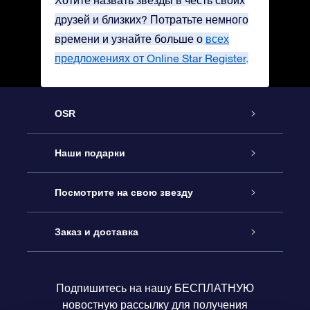
Хотите назвать звезды в честь своих
друзей и близких? Потратьте немного
времени и узнайте больше о
всех
предложениях от Online Star Register
.
OSR
Обслуживание
Наши подарки
Как с нами связаться
Онлайн подарок Online Star Gift
Посмотрите на свою звезду
Блог
Подарочный набор OSR
Звездный реестр
Заказ и доставка
Часто задаваемые вопросы
Подарок Super Star Gift
приложения OSR Star Finder
Логин пользователя
Подпишитесь на нашу БЕСПЛАТНУЮ
новостную рассылку для получения
Отзывы
Подарочная карта OSR
Персонализированная страница Star Page
Платежная информация