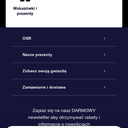
Wskazówki i
prezenty
OSR
Obsługa
Nasze prezenty
Kontakt
Podarunek Gwiazda Online
Zobacz swoją gwiazdę
Blog
Pakiet Podarunkowy OSR
Rejestr Gwiazd
Zamawianie i dostawa
Najczęściej zadawane pytania
Prezent Super Star
Aplikacją OSR Star Finder
Logowanie
Zapisz się na nasz DARMOWY
newsletter aby otrzymywać rabaty i
Recenzje
Karta podarunkowa OSR
Sprsonalizowana Strona Gwiazdy
Metody płatności
informacje o nowościach