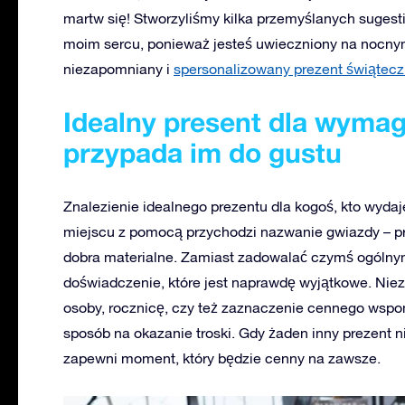
martw się! Stworzyliśmy kilka przemyślanych sugesti
moim sercu, ponieważ jesteś uwieczniony na nocnym
niezapomniany i
spersonalizowany prezent świątecz
Idealny present dla wymag
przypada im do gustu
Znalezienie idealnego prezentu dla kogoś, kto wyd
miejscu z pomocą przychodzi nazwanie gwiazdy – pr
dobra materialne. Zamiast zadowalać czymś ogólnym,
doświadczenie, które jest naprawdę wyjątkowe. Niez
osoby, rocznicę, czy też zaznaczenie cennego wspomn
sposób na okazanie troski. Gdy żaden inny prezent 
zapewni moment, który będzie cenny na zawsze.