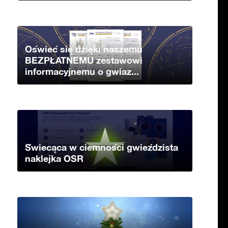
Oświeć się dzięki naszemu
BEZPŁATNEMU zestawowi
informacyjnemu o gwiaz...
Świecąca w ciemności gwieździsta
naklejka OSR