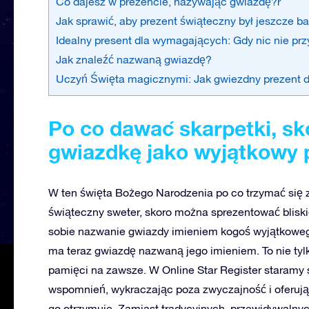
Co dajesz w prezencie, nazywając gwiazdę?r
Jak sprawić, aby prezent świąteczny był jeszcze b
Idealny present dla wymagających: Gdy nic nie pr
Jak znaleźć nazwaną gwiazdę?
Uczyń Święta magicznymi: Jak gwiezdny prezent 
Po co dawać skarpetki, s
gwiazdkę jako wyjątkowy 
W ten święta Bożego Narodzenia po co trzymać się zw
świąteczny sweter, skoro można sprezentować blis
sobie nazwanie gwiazdy imieniem kogoś wyjątkowego 
ma teraz gwiazdę nazwaną jego imieniem. To nie tylk
pamięci na zawsze. W Online Star Register staram
wspomnień, wykraczając poza zwyczajność i oferując 
go otrzymuje. Zamiast tradycyjnych, przewidywalnyc