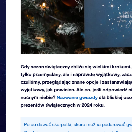
Gdy sezon świąteczny zbliża się wielkimi krokami, 
tylko przemyślany, ale i naprawdę wyjątkowy, zacz
czuliśmy, przeglądając znane opcje i zastanawiają
wyjątkowy, jak powinien. Ale co, jeśli odpowiedź n
nocnym niebie?
Nazwanie gwiazdy
dla bliskiej os
prezentów świątecznych w 2024 roku.
Po co dawać skarpetki, skoro można podarować gw