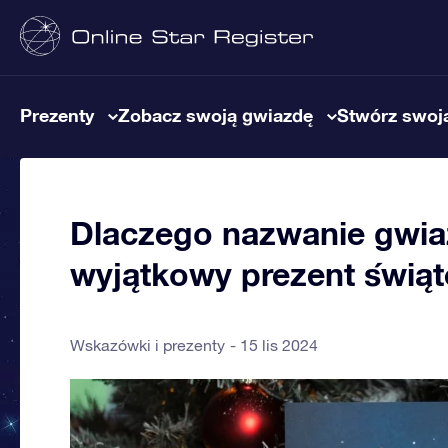
Prezenty
Zobacz swoją gwiazdę
Stwórz swoją
Dlaczego nazwanie gwiaz
wyjątkowy prezent świą
Wskazówki i prezenty
15 lis 2024