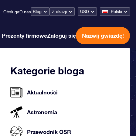
Blog
Z okazji
USD
Polski
Obsługa
O nas
Prezenty firmowe
Zaloguj się
Nazwij gwiazdę!
Kategorie bloga
Aktualności
Astronomia
Przewodnik OSR