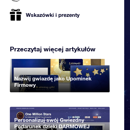
Wskazówki i prezenty
Przeczytaj więcej artykułów
Nazwij gwiazdę jako Upominek
Firmowy
Personalizuj swój Gwiezdny
Podarunek dzięki DARMOWEJ