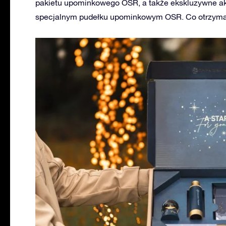
pakietu upominkowego OSR, a także ekskluzywne a
specjalnym pudełku upominkowym OSR. Co otrzyma