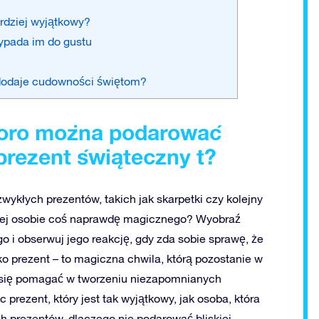
ardziej wyjątkowy?
zypada im do gustu
dodaje cudowności świętom?
koro można podarować
prezent świąteczny t?
ykłych prezentów, takich jak skarpetki czy kolejny
kiej osobie coś naprawdę magicznego? Wyobraź
i obserwuj jego reakcję, gdy zda sobie sprawę, że
o prezent – to magiczna chwila, którą pozostanie w
y się pomagać w tworzeniu niezapomnianych
prezent, który jest tak wyjątkowy, jak osoba, która
h prezentów, dlaczego nie podarować bliskiej