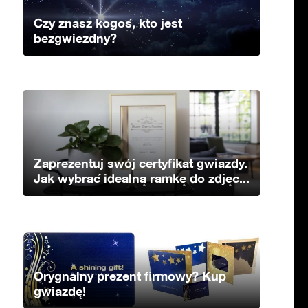
Czy znasz kogoś, kto jest
bezgwiezdny?
Zaprezentuj swój certyfikat gwiazdy.
Jak wybrać idealną ramkę do zdjęc...
Orygnalny prezent firmowy? Kup
gwiazdę!