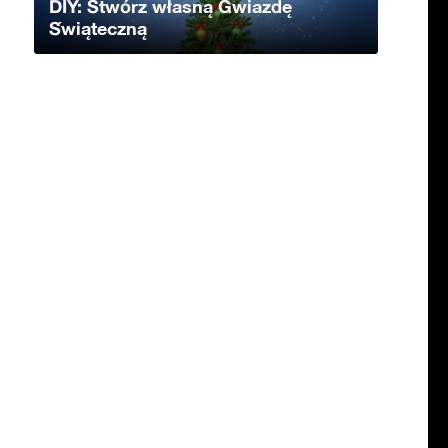
DIY: Stwórz własną Gwiazdę
Świąteczną