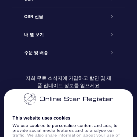
고객 서비스
OSR 선물
연락처
온라인 별 선물
내 별 보기
블로그
OSR 선물 팩
Star Register
주문 및 배송
자주 묻는 질문들
OSR Star Finder 앱
Super Star Gift
고객 로그인
저희 무료 소식지에 가입하고 할인 및 제
품 업데이트 정보를 얻으세요
OSR 상품권
후기
맞춤 별 페이지
결제 정보
기업 선물
One Million Stars
배송 정보
This website uses cookies
OSR 스타세이버
환불 정책
We use cookies to personalise content and ads, to
provide social media features and to analyse our
traffic. We also share information about your use of