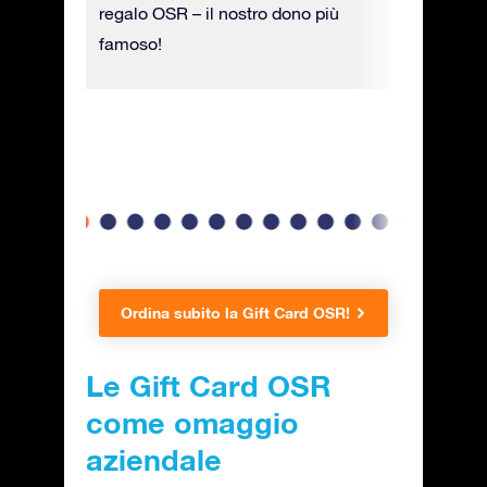
gini e
regalo OSR – il nostro dono più
su carta 
o degli
famoso!
indicate 
ad amici
data della
Ordina subito la Gift Card OSR!
Le Gift Card OSR
come omaggio
aziendale