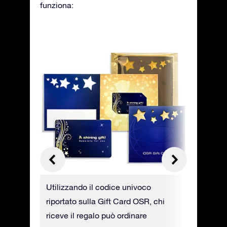
funziona:
tra Gift
Utilizzando il codice univoco
È possibi
i
riportato sulla Gift Card OSR, chi
OSR in f
riceve il regalo può ordinare
riceverla