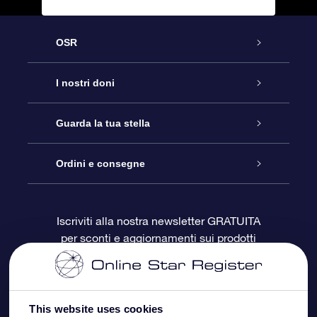
OSR
Assistenza
I nostri doni
Contattaci
Online Star Gift
Guarda la tua stella
Blog
Pacchetto regalo OSR
Registro stellare
Ordini e consegne
Domande frequenti
Super Star Gift
App OSR Star Finder
Login Cliente
Iscriviti alla nostra newsletter GRATUITA
per sconti e aggiornamenti sui prodotti
OSR Recensioni
Gift Card OSR
Star Page personalizzata
Informazioni di Pagamento
Doni aziendali
One Million Stars
Informazioni di Spedizione
This website uses cookies