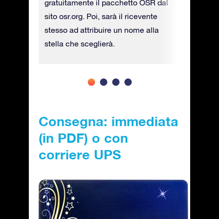
.
gratuitamente il pacchetto OSR dal
costo agg
sito osr.org. Poi, sarà il ricevente
stesso ad attribuire un nome alla
stella che sceglierà.
Consegna: immediata
(in PDF) o con
corriere UPS