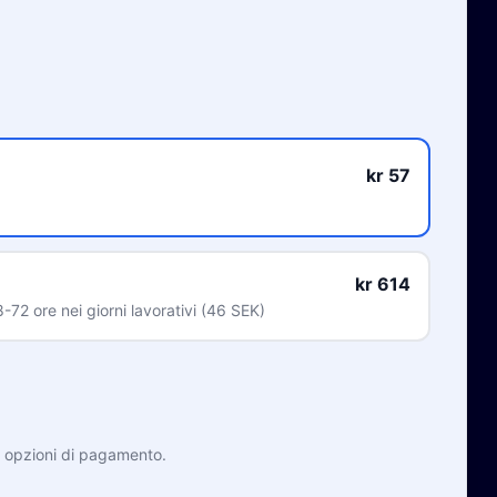
kr 57
kr 614
72 ore nei giorni lavorativi (46 SEK)
e opzioni di pagamento.