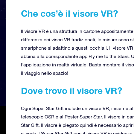
Che cos’è il visore VR?
Il visore VR è una struttura in cartone appositamente 
differenza dei visori VR tradizionali, le misure sono s
smartphone si adattino a questi occhiali. Il visore VR
abbina alla corrispondente app Fly me to the Stars. Uti
l’applicazione in realtà virtuale. Basta montare il visor
il viaggio nello spazio!
Dove trovo il visore VR?
Ogni Super Star Gift include un visore VR, insieme al
telescopio OSR e al Poster Super Star. Il visore in car
Star Gift. Il visore è piegato quindi è necessario apri
si vede il Super Star Gift con il visore VR in evidenza.