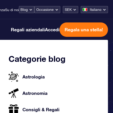
Blog
Occasione
SEK
Italiano
nza
Su di noi
Regali aziendali
Accedi
Regala una stella!
Categorie blog
Astrologia
Astronomia
Consigli & Regali