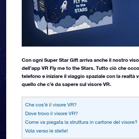
Con ogni Super Star Gift arriva anche il nostro visor
dell’app VR Fly me to the Stars. Tutto ciò che occorr
telefono e iniziare il viaggio spaziale con la realt
quello che c’è da sapere sul visore VR.
Che cos’è il visore VR?
Dove trovo il visore VR?
Come va piegata la struttura in cartone del visore?
Vola verso le stelle!