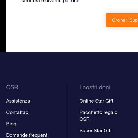
struttura e divertiti per ore!
Ordina il Sup
OSR
I nostri doni
Assistenza
Online Star Gift
Contattaci
Pacchetto regalo
OSR
Blog
Super Star Gift
Domande frequenti