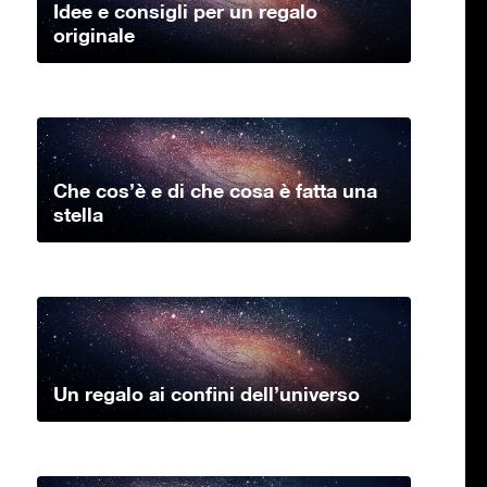
Idee e consigli per un regalo
originale
Che cos’è e di che cosa è fatta una
stella
Un regalo ai confini dell’universo