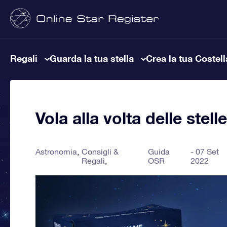
Regali
Guarda la tua stella
Crea la tua Costel
Vola alla volta delle stel
Astronomia
Consigli &
Guida
07 Set
Regali
OSR
2022