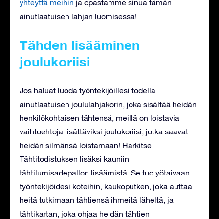
yhteyttä meihin
ja opastamme sinua tämän
ainutlaatuisen lahjan luomisessa!
Tähden lisääminen
joulukoriisi
Jos haluat luoda työntekijöillesi todella
ainutlaatuisen joululahjakorin, joka sisältää heidän
henkilökohtaisen tähtensä, meillä on loistavia
vaihtoehtoja lisättäviksi joulukoriisi, jotka saavat
heidän silmänsä loistamaan! Harkitse
Tähtitodistuksen lisäksi kauniin
tähtilumisadepallon lisäämistä. Se tuo yötaivaan
työntekijöidesi koteihin, kaukoputken, joka auttaa
heitä tutkimaan tähtiensä ihmeitä läheltä, ja
tähtikartan, joka ohjaa heidän tähtien