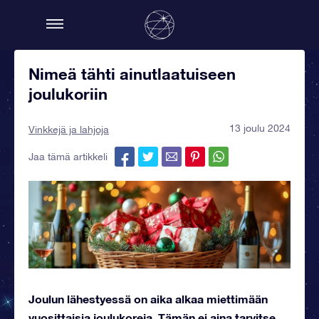
Nimeä tähti ainutlaatuiseen
joulukoriin
13 joulu 2024
Vinkkejä ja lahjoja
Jaa tämä artikkeli
Joulun lähestyessä on aika alkaa miettimään
vuosittaisia joulukoreja. Tämän ei aina tarvitse