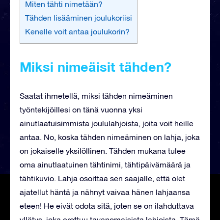
Miten tähti nimetään?
Tähden lisääminen joulukoriisi
Kenelle voit antaa joulukorin?
Miksi nimeäisit tähden?
Saatat ihmetellä, miksi tähden nimeäminen
työntekijöillesi on tänä vuonna yksi
ainutlaatuisimmista joululahjoista, joita voit heille
antaa. No, koska tähden nimeäminen on lahja, joka
on jokaiselle yksilöllinen. Tähden mukana tulee
oma ainutlaatuinen tähtinimi, tähtipäivämäärä ja
tähtikuvio. Lahja osoittaa sen saajalle, että olet
ajatellut häntä ja nähnyt vaivaa hänen lahjaansa
eteen! He eivät odota sitä, joten se on ilahduttava
yllätys, joka erottuu tavanomaisista lahjoista. Tämä