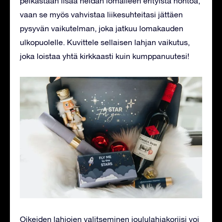
pelkästään lisää heidän lomalleen erityistä hohtoa,
vaan se myös vahvistaa liikesuhteitasi jättäen
pysyvän vaikutelman, joka jatkuu lomakauden
ulkopuolelle. Kuvittele sellaisen lahjan vaikutus,
joka loistaa yhtä kirkkaasti kuin kumppanuutesi!
Oikeiden lahjojen valitseminen joululahjakoriisi voi