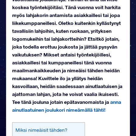
koskea työntekijöitäsi. Tänä vuonna voit harkita
myös lahjakorin antamista asiakkaillesi tai jopa
liikekumppaneillesi. Oletko kuitenkin kyllästynyt
tavallisiin lahjoihin, kuten ruokaan, yrityksen
logomukeihin tai lahjakortteihin? Etsitkö jotain,
joka todella erottuu joukosta ja jättää pysyvän
vaikutuksen? Mikset antaisi työntekijöillesi,
asiakkaillesi tai kumppaneillesi tänä vuonna
maailmankaikkeuden ja nimeäisi tähden heidän
mukaansa! Kuvittele ilo ja yllätys heidän
kasvoillaan, heidän saadessaan ainutlaatuisen ja
ajattoman lahjan, jota he voivat vaalia ikuisesti.
Tee tänä jouluna jotain epätavanomaista ja
anna
ainutlaatuinen joulukori nimeämällä tähti!
Miksi nimeäisit tähden?