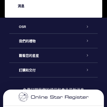
消息
OSR
客戶服務
我們的禮物
聯繫我們
Online Star禮物
觀看您的星星
博客
OSR禮物包
星星注册
訂購和交付
OSR Star Finder App
常見問題解答
Super Star 禮物
客戶登錄
免費訂閱我們的通訊和產品最新消息
個性化的Star Page
評論
OSR 禮物卡
付款資訊