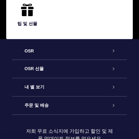
팁 및 선물
OSR
고객 서비스
OSR 선물
연락처
온라인 별 선물
내 별 보기
블로그
OSR 선물 팩
Star Register
주문 및 배송
자주 묻는 질문들
OSR Star Finder 앱
Super Star Gift
고객 로그인
저희 무료 소식지에 가입하고 할인 및 제
품 업데이트 정보를 얻으세요