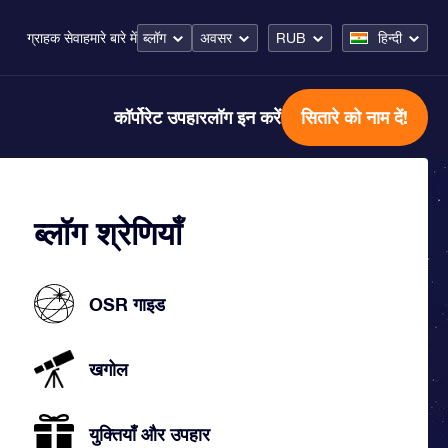
ब्लॉग
अवसर
RUB
हिन्दी
ग्राहक सेवा
हमारे बारे में
कॉर्पोरेट उपहार
लॉग इन करें
सितारे को नाम दें!
ब्लॉग श्रेणियाँ
OSR गाइड
खगोल
युक्तियाँ और उपहार