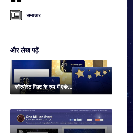
समाचार
और लेख पढ़ें
कॉरपोरेट गिफ़्ट के रूप में ए�...