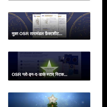
मुफ़्त OSR तारामंडल फ़ैक्टशीट...
OSR ग्लो-इन-द-डार्क स्टार स्टिक...