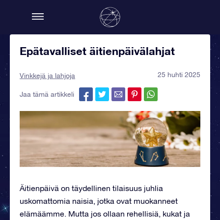
Epätavalliset äitienpäivälahjat
25 huhti 2025
Vinkkejä ja lahjoja
Jaa tämä artikkeli
Äitienpäivä on täydellinen tilaisuus juhlia
uskomattomia naisia, jotka ovat muokanneet
elämäämme. Mutta jos ollaan rehellisiä, kukat ja