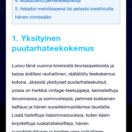
4. Mukautettu perhereseptikirja
5. Adoptoi mehiläispesä tai pelasta koralliriutta
hänen nimissään
1. Yksityinen
puutarhateekokemus
Luovu tänä vuonna kiireisistä brunssipaikoista ja
tarjoa äidillesi rauhallinen, räätälöity teekokemus
kotona. Järjestä yksityiset puutarhateekutsut,
joissa on herkkiä vintage-teekuppeja, kerrostettuja
leivonnaisia ​​ja sormivoileipiä, pehmeä kukkainen
kattaus ja hänen suosikkimusiikkinsa taustalla.
Lisää harkittuja lisäominaisuuksia, kuten käsin
kirjoitettuja ruokalistakortteja, hänen
suosikkikukkiaan ja kenties jopa paikallisen