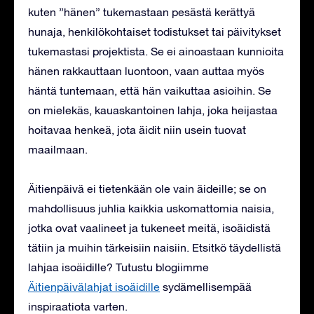
kuten ”hänen” tukemastaan pesästä kerättyä
hunaja, henkilökohtaiset ​​todistukset tai päivitykset
tukemastasi projektista. Se ei ainoastaan ​​kunnioita
hänen rakkauttaan luontoon, vaan auttaa myös
häntä tuntemaan, että hän vaikuttaa asioihin. Se
on mielekäs, kauaskantoinen lahja, joka heijastaa
hoitavaa henkeä, jota äidit niin usein tuovat
maailmaan.
Äitienpäivä ei tietenkään ole vain äideille; se on
mahdollisuus juhlia kaikkia uskomattomia naisia,
jotka ovat vaalineet ja tukeneet meitä, isoäidistä
tätiin ja muihin tärkeisiin naisiin. Etsitkö täydellistä
lahjaa isoäidille? Tutustu blogiimme
Äitienpäivälahjat isoäidille
sydämellisempää
inspiraatiota varten.