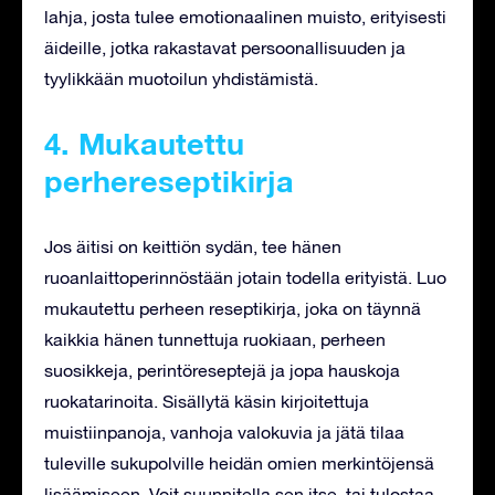
lahja, josta tulee emotionaalinen muisto, erityisesti
äideille, jotka rakastavat persoonallisuuden ja
tyylikkään muotoilun yhdistämistä.
4. Mukautettu
perhereseptikirja
Jos äitisi on keittiön sydän, tee hänen
ruoanlaittoperinnöstään jotain todella erityistä. Luo
mukautettu perheen reseptikirja, joka on täynnä
kaikkia hänen tunnettuja ruokiaan, perheen
suosikkeja, perintöreseptejä ja jopa hauskoja
ruokatarinoita. Sisällytä käsin kirjoitettuja
muistiinpanoja, vanhoja valokuvia ja jätä tilaa
tuleville sukupolville heidän omien merkintöjensä
lisäämiseen. Voit suunnitella sen itse, tai tulostaa