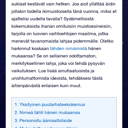
suklaat kestävät vain hetken. Jos aiot yllättää äidin
jollakin todella ikimuistoisella tänä vuonna, miksi et
ajattelisi uudella tavalla? Sydämellisistä
kokemuksista ihanan omituisiin muistoesineisiin,
tarjolla on luovien vaihtoehtojen maailma, jotka
menevät tavanomaista lahjaa pidemmälle. Oletko
harkinnut koskaan
tähden nimämistä
hänen
mukaansa? Se on sellainen odottamaton,
merkityksellinen lahja, joka voi tehdä pysyvän
vaikutuksen. Lue lisää ainutlaatuisista ja
unohtumattomista ideoista, tehdäksesi tästä
äitienpäivästä erilaisen kuin muut.
1. Yksityinen puutarhateekokemus
2. Nimeä tähti hänen mukaansa
3. Personoitu ääniaaltotaide