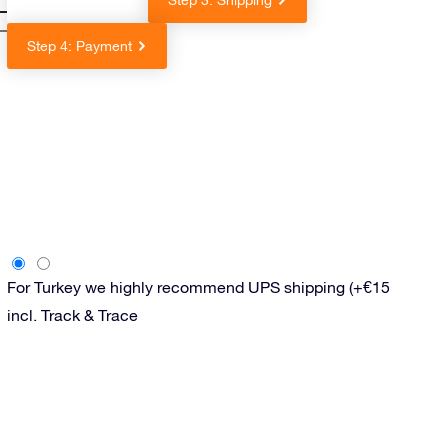
Previous step
Step 3: Shipping
Step 4: Payment
For Turkey we highly recommend UPS shipping (+€15
incl. Track & Trace