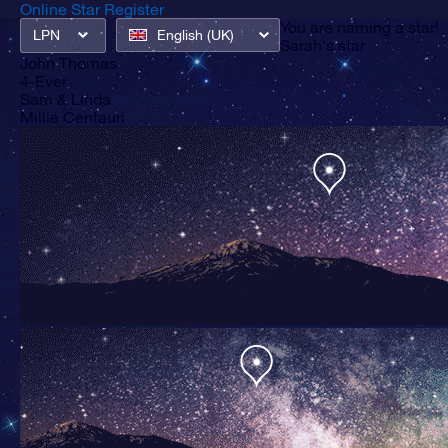
Online Star Register
You are
naming a star!
LPN
English (UK)
Sarah's star
John Thomas
4-Ever
Sam & Linda
Millie Centauri