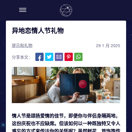
异地恋情人节礼物
提示和礼物
29 1 月 2025
分享本文：
情人节是颂扬爱情的佳节，即便你与伴侣身隔两地，
这份庆祝也不应缺席。但该如何以一种既独特又令人
难忘的方式来传达你的关怀呢？虽然鲜花、首饰等传