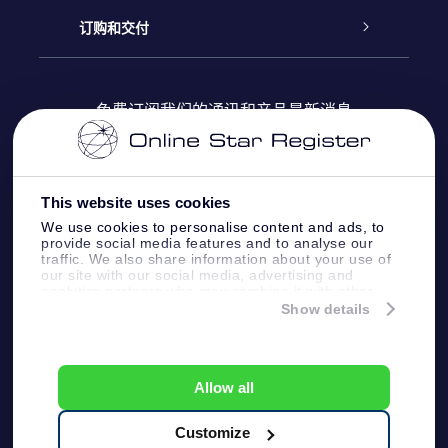
Online Star Register
博客
OSR 礼物包
订购和交付
OSR Star Finder App
常见问题解答
Super Star礼物
客户登录
免费订阅我们的通讯和产品最新消息
个性化的Star Page
评论
OSR 礼物卡
付款信息
One Million Stars
This website uses cookies
公司礼品
配送信息
We use cookies to personalise content and ads, to
provide social media features and to analyse our
OSR Starsaver
traffic. We also share information about your use of
退货政策&撤销权
our site with our social media, advertising and
analytics partners who may combine it with other
information that you’ve provided to them or that
Show details
带我飞向星星 VR 应用程序
they’ve collected from your use of their services.
个星座
Online Star Register BV
- Laan van de Maagd
83, 7324 BT Apeldoorn, The Netherlands
Allow all
客户服务:
help@osr.org
KVK: 60333553, VAT: NL 8538.62.722B01
Customize
One Million Stars
新闻页面