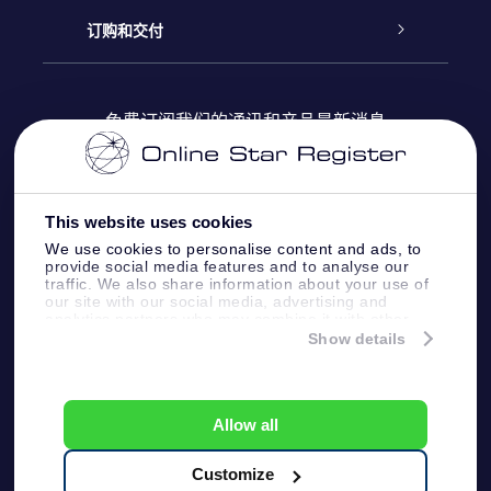
Online Star Register
博客
OSR 礼物包
订购和交付
OSR Star Finder App
常见问题解答
Super Star礼物
客户登录
免费订阅我们的通讯和产品最新消息
个性化的Star Page
评论
OSR 礼物卡
付款信息
One Million Stars
This website uses cookies
公司礼品
配送信息
We use cookies to personalise content and ads, to
provide social media features and to analyse our
OSR Starsaver
traffic. We also share information about your use of
退货政策&撤销权
our site with our social media, advertising and
analytics partners who may combine it with other
information that you’ve provided to them or that
Show details
带我飞向星星 VR 应用程序
they’ve collected from your use of their services.
个星座
Online Star Register BV
- Laan van de Maagd
83, 7324 BT Apeldoorn, The Netherlands
Allow all
客户服务:
help@osr.org
KVK: 60333553, VAT: NL 8538.62.722B01
Customize
One Million Stars
新闻页面