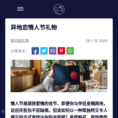
异地恋情人节礼物
提示和礼物
29 1 月 2025
分享本文：
情人节是颂扬爱情的佳节，即便你与伴侣身隔两地，
这份庆祝也不应缺席。但该如何以一种既独特又令人
难忘的方式来传达你的关怀呢？虽然鲜花、首饰等传