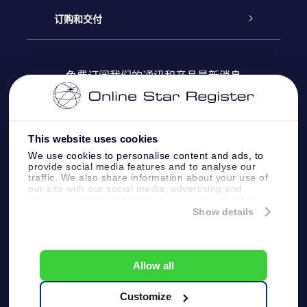
Online Star Register
博客
OSR 礼物包
订购和交付
OSR Star Finder App
常见问题解答
Super Star礼物
客户登录
免费订阅我们的通讯和产品最新消息
个性化的Star Page
评论
OSR 礼物卡
付款信息
One Million Stars
This website uses cookies
公司礼品
配送信息
We use cookies to personalise content and ads, to
provide social media features and to analyse our
OSR Starsaver
traffic. We also share information about your use of
退货政策&撤销权
our site with our social media, advertising and
analytics partners who may combine it with other
information that you’ve provided to them or that
Show details
带我飞向星星 VR 应用程序
they’ve collected from your use of their services.
个星座
Online Star Register BV
- Laan van de Maagd
83, 7324 BT Apeldoorn, The Netherlands
Allow all
客户服务:
help@osr.org
KVK: 60333553, VAT: NL 8538.62.722B01
Customize
One Million Stars
新闻页面