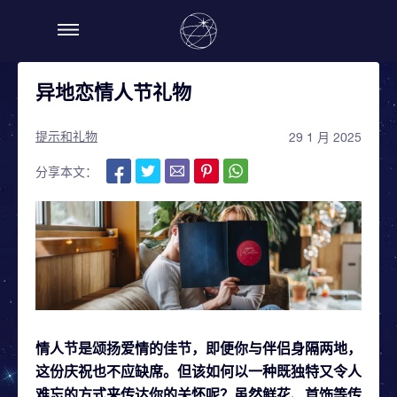
异地恋情人节礼物
提示和礼物
29 1 月 2025
分享本文：
情人节是颂扬爱情的佳节，即便你与伴侣身隔两地，
这份庆祝也不应缺席。但该如何以一种既独特又令人
难忘的方式来传达你的关怀呢？虽然鲜花、首饰等传