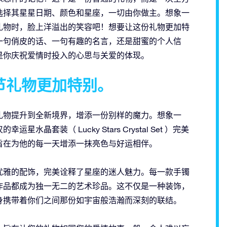
选择其星星日期、颜色和星座，一切由你做主。想象一
礼物时，脸上洋溢出的笑容吧！想要让这份礼物更加特
一句俏皮的话、一句有趣的名言，还是甜蜜的个人信
是你庆祝爱情时投入的心思与关爱的体现。
节礼物更加特别。
礼物提升到全新境界，增添一份别样的魔力。想象一
套装（ Lucky Stars Crystal Set ）完美
旨在为他的每一天增添一抹亮色与好运相伴。
优雅的配饰，完美诠释了星座的迷人魅力。每一款手镯
作品都成为独一无二的艺术珍品。这不仅是一种装饰，
身携带着你们之间那份如宇宙般浩瀚而深刻的联结。