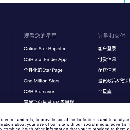
观看您的星星
订购和交付
Online Star Register
客户登录
OSR Star Finder App
付款信息
个性化的Star Page
配送信息
One Million Stars
退货政策&撤销
OSR Starsaver
个星座
带我飞向星星 VR 应用程
序
 content and ads, to provide social media features and to analyse
rmation about your use of our site with our social media, advertisi
 combine it with other information that you’ve provided to them o