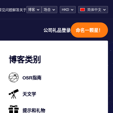
博客
场合
HKD
简体中文
常见问题解答
关于
公司礼品
登录
命名一颗星！
博客类别
OSR指南
天文学
提示和礼物