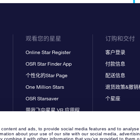
观看您的星星
订购和交付
Online Star Register
客户登录
OSR Star Finder App
付款信息
个性化的Star Page
配送信息
One Million Stars
退货政策&撤销
OSR Starsaver
个星座
带我飞向星星 VR 应用程
序
 content and ads, to provide social media features and to analyse
rmation about your use of our site with our social media, advertisi
 combine it with other information that you’ve provided to them o