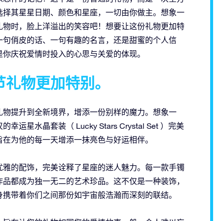
选择其星星日期、颜色和星座，一切由你做主。想象一
礼物时，脸上洋溢出的笑容吧！想要让这份礼物更加特
一句俏皮的话、一句有趣的名言，还是甜蜜的个人信
是你庆祝爱情时投入的心思与关爱的体现。
节礼物更加特别。
礼物提升到全新境界，增添一份别样的魔力。想象一
套装（ Lucky Stars Crystal Set ）完美
旨在为他的每一天增添一抹亮色与好运相伴。
优雅的配饰，完美诠释了星座的迷人魅力。每一款手镯
作品都成为独一无二的艺术珍品。这不仅是一种装饰，
身携带着你们之间那份如宇宙般浩瀚而深刻的联结。