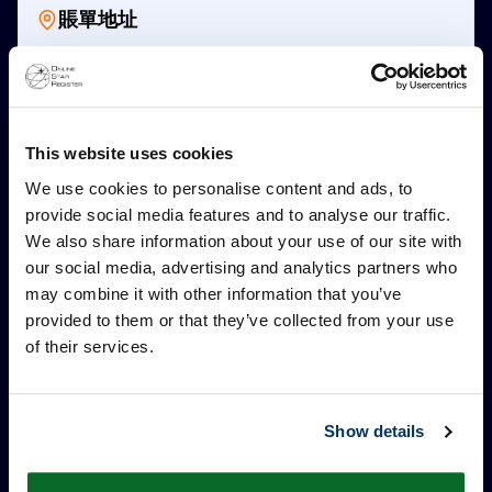
賬單地址
全名
*
這是公司地址
This website uses cookies
地址第 1 行
*
We use cookies to personalise content and ads, to
provide social media features and to analyse our traffic.
We also share information about your use of our site with
our social media, advertising and analytics partners who
地址第 2 行（可選）
may combine it with other information that you’ve
provided to them or that they’ve collected from your use
of their services.
郵政編碼
*
Show details
城市
*