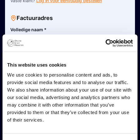
Vaste klant?
Log in voor eenvoudig bestellen
Factuuradres
Volledige naam
*
Dit is een zakelijk adres
This website uses cookies
Adresregel 1
*
We use cookies to personalise content and ads, to
provide social media features and to analyse our traffic.
Adresregel 2 (Optioneel)
We also share information about your use of our site with
our social media, advertising and analytics partners who
may combine it with other information that you’ve
provided to them or that they’ve collected from your use
Postcode
*
of their services.
Stad
*