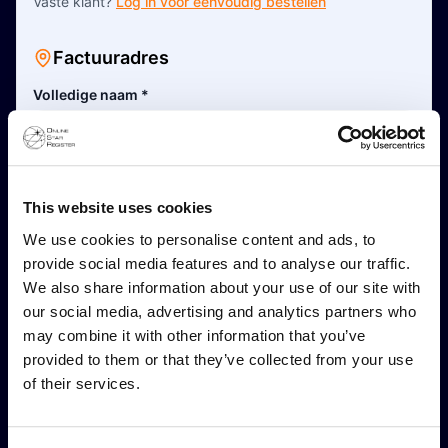
Vaste klant?
Log in voor eenvoudig bestellen
Factuuradres
Volledige naam
*
Dit is een zakelijk adres
This website uses cookies
Adresregel 1
*
We use cookies to personalise content and ads, to
provide social media features and to analyse our traffic.
Adresregel 2 (Optioneel)
We also share information about your use of our site with
our social media, advertising and analytics partners who
may combine it with other information that you’ve
provided to them or that they’ve collected from your use
Postcode
*
of their services.
Stad
*