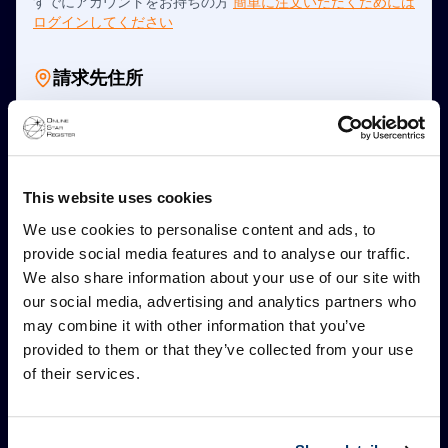
すでにアカウントをお持ちの方
簡単に注文いただくためには
ログインしてください
請求先住所
氏名
*
会社の住所
This website uses cookies
住所 1
*
We use cookies to personalise content and ads, to
provide social media features and to analyse our traffic.
We also share information about your use of our site with
our social media, advertising and analytics partners who
住所 2（任意）
may combine it with other information that you’ve
provided to them or that they’ve collected from your use
of their services.
郵便番号
*