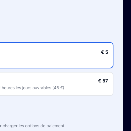
€ 5
€ 57
 heures les jours ouvrables (46 €)
ur charger les options de paiement.