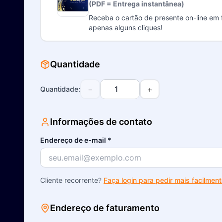
(PDF = Entrega instantânea)
Receba o cartão de presente on-line em
apenas alguns cliques!
Quantidade
−
+
Quantidade
:
Informações de contato
Endereço de e-mail
*
Cliente recorrente?
Faça login para pedir mais facilmen
Endereço de faturamento