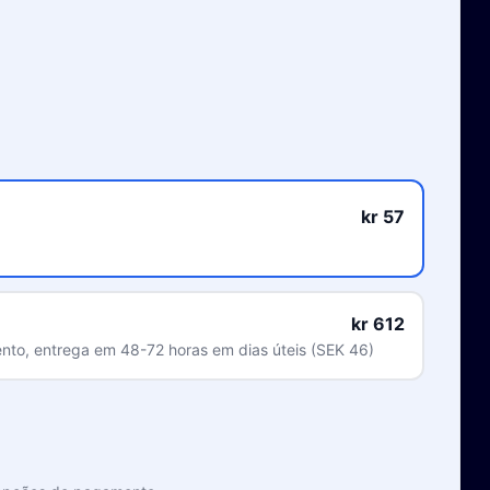
kr 57
kr 612
to, entrega em 48-72 horas em dias úteis (SEK 46)