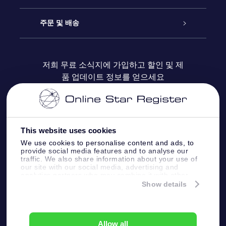
블로그
OSR 선물 팩
Star Register
주문 및 배송
자주 묻는 질문들
OSR Star Finder 앱
Super Star Gift
고객 로그인
저희 무료 소식지에 가입하고 할인 및 제
품 업데이트 정보를 얻으세요
OSR 상품권
후기
맞춤 별 페이지
결제 정보
기업 선물
One Million Stars
배송 정보
This website uses cookies
OSR 스타세이버
환불 정책
We use cookies to personalise content and ads, to
provide social media features and to analyse our
traffic. We also share information about your use of
Fly me to the stars VR 앱
our site with our social media, advertising and
별자리
analytics partners who may combine it with other
information that you’ve provided to them or that
Show details
they’ve collected from your use of their services.
Online Star Register BV
- Laan van de Maagd
83, 7324 BT Apeldoorn, The Netherlands
고객 서비스:
help@osr.org
Allow all